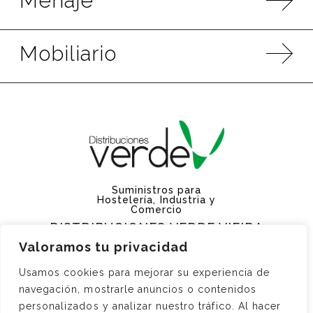
Menaje
Mobiliario
Suministros para
Hostelería, Industria y
Comercio
DISTRIBUCIONES VERDE VIEIRA
Tel.
+34 986 31 50 60
Valoramos tu privacidad
distverde@gmail.com
Rúa de Fragata, Navas
Usamos cookies para mejorar su experiencia de
de Tolosa, nº2 Bajo B.
navegación, mostrarle anuncios o contenidos
36959 Moaña, Pontevedra
personalizados y analizar nuestro tráfico. Al hacer